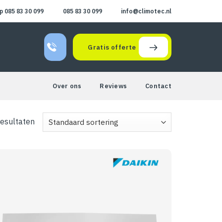
 085 83 30 099
085 83 30 099
info@climotec.nl
Gratis offerte
Over ons
Reviews
Contact
resultaten