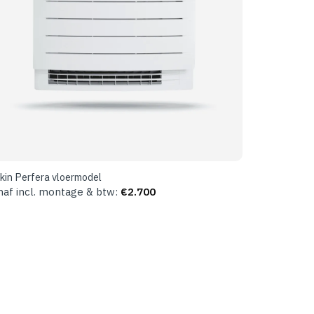
kin Perfera vloermodel
naf incl. montage & btw:
€
2.700